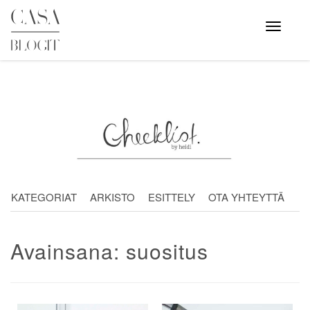
Skip
to
Avaa
valikko
content
KATEGORIAT
ARKISTO
ESITTELY
OTA YHTEYTTÄ
Avainsana:
suositus
Artikkelien