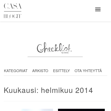
Skip
to
Avaa
valikko
content
KATEGORIAT
ARKISTO
ESITTELY
OTA YHTEYTTÄ
Kuukausi:
helmikuu 2014
Artikkelien