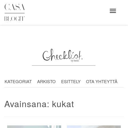
Skip
to
Avaa
valikko
content
KATEGORIAT
ARKISTO
ESITTELY
OTA YHTEYTTÄ
Avainsana:
kukat
Artikkelien