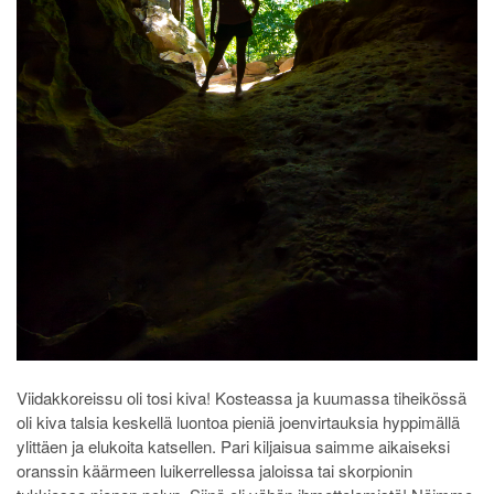
Viidakkoreissu oli tosi kiva! Kosteassa ja kuumassa tiheikössä
oli kiva talsia keskellä luontoa pieniä joenvirtauksia hyppimällä
ylittäen ja elukoita katsellen. Pari kiljaisua saimme aikaiseksi
oranssin käärmeen luikerrellessa jaloissa tai skorpionin