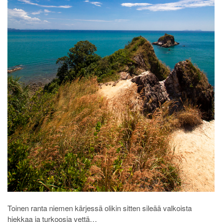
Toinen ranta niemen kärjessä olikin sitten sileää valkoista
hiekkaa ja turkoosia vettä…