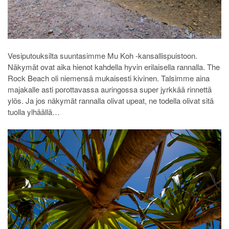
Vesiputouksilta suuntasimme Mu Koh -kansallispuistoon.
Näkymät ovat aika hienot kahdella hyvin erilaisella rannalla. The
Rock Beach oli niemensä mukaisesti kivinen. Talsimme aina
majakalle asti porottavassa auringossa super jyrkkää rinnettä
ylös. Ja jos näkymät rannalla olivat upeat, ne todella olivat sitä
tuolla ylhäällä…