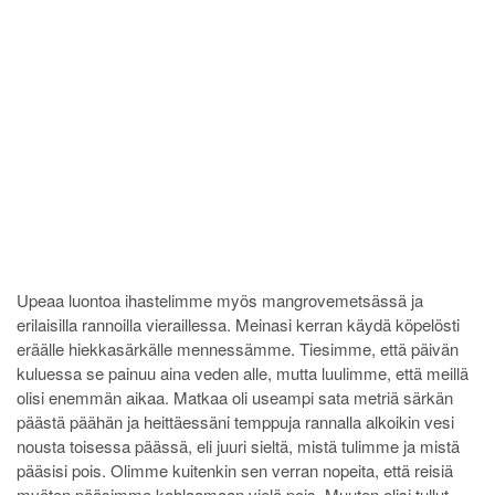
Upeaa luontoa ihastelimme myös mangrovemetsässä ja
erilaisilla rannoilla vieraillessa. Meinasi kerran käydä köpelösti
eräälle hiekkasärkälle mennessämme. Tiesimme, että päivän
kuluessa se painuu aina veden alle, mutta luulimme, että meillä
olisi enemmän aikaa. Matkaa oli useampi sata metriä särkän
päästä päähän ja heittäessäni temppuja rannalla alkoikin vesi
nousta toisessa päässä, eli juuri sieltä, mistä tulimme ja mistä
pääsisi pois. Olimme kuitenkin sen verran nopeita, että reisiä
myöten pääsimme kahlaamaan vielä pois. Muuten olisi tullut