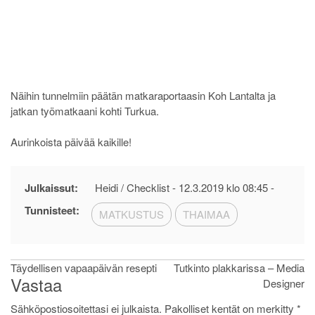
Näihin tunnelmiin päätän matkaraportaasin Koh Lantalta ja
jatkan työmatkaani kohti Turkua.
Aurinkoista päivää kaikille!
Julkaissut:
Heidi / Checklist -
12.3.2019 klo 08:45
-
Tunnisteet:
MATKUSTUS
THAIMAA
Artikkelien
Täydellisen vapaapäivän resepti
Tutkinto plakkarissa – Media
Vastaa
Designer
selaus
Sähköpostiosoitettasi ei julkaista.
Pakolliset kentät on merkitty
*