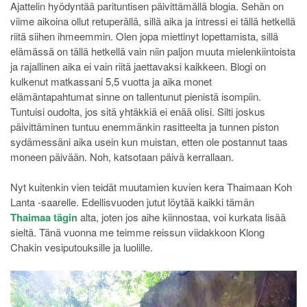
Ajattelin hyödyntää parituntisen päivittämällä blogia. Sehän on
viime aikoina ollut retuperällä, sillä aika ja intressi ei tällä hetkellä
riitä siihen ihmeemmin. Olen jopa miettinyt lopettamista, sillä
elämässä on tällä hetkellä vain niin paljon muuta mielenkiintoista
ja rajallinen aika ei vain riitä jaettavaksi kaikkeen. Blogi on
kulkenut matkassani 5,5 vuotta ja aika monet
elämäntapahtumat sinne on tallentunut pienistä isompiin.
Tuntuisi oudolta, jos sitä yhtäkkiä ei enää olisi. Silti joskus
päivittäminen tuntuu enemmänkin rasitteelta ja tunnen piston
sydämessäni aika usein kun muistan, etten ole postannut taas
moneen päivään. Noh, katsotaan päivä kerrallaan.
Nyt kuitenkin vien teidät muutamien kuvien kera Thaimaan Koh
Lanta -saarelle. Edellisvuoden jutut löytää kaikki tämän
Thaimaa tägin
alta, joten jos aihe kiinnostaa, voi kurkata lisää
sieltä. Tänä vuonna me teimme reissun viidakkoon Klong
Chakin vesiputouksille ja luolille.