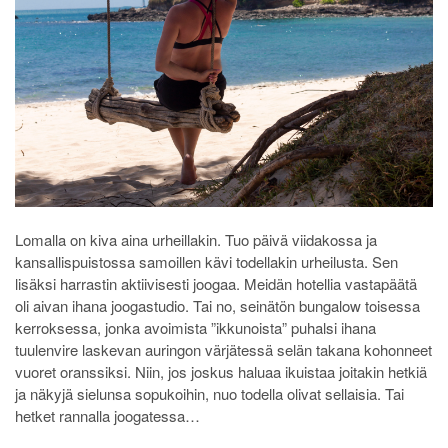
Lomalla on kiva aina urheillakin. Tuo päivä viidakossa ja
kansallispuistossa samoillen kävi todellakin urheilusta. Sen
lisäksi harrastin aktiivisesti joogaa. Meidän hotellia vastapäätä
oli aivan ihana joogastudio. Tai no, seinätön bungalow toisessa
kerroksessa, jonka avoimista ”ikkunoista” puhalsi ihana
tuulenvire laskevan auringon värjätessä selän takana kohonneet
vuoret oranssiksi. Niin, jos joskus haluaa ikuistaa joitakin hetkiä
ja näkyjä sielunsa sopukoihin, nuo todella olivat sellaisia. Tai
hetket rannalla joogatessa…