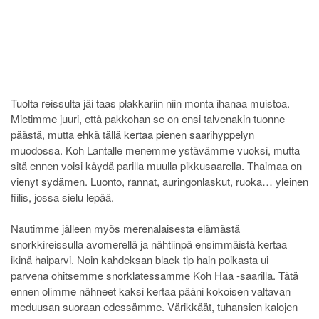
Tuolta reissulta jäi taas plakkariin niin monta ihanaa muistoa.
Mietimme juuri, että pakkohan se on ensi talvenakin tuonne
päästä, mutta ehkä tällä kertaa pienen saarihyppelyn
muodossa. Koh Lantalle menemme ystävämme vuoksi, mutta
sitä ennen voisi käydä parilla muulla pikkusaarella. Thaimaa on
vienyt sydämen. Luonto, rannat, auringonlaskut, ruoka… yleinen
fiilis, jossa sielu lepää.
Nautimme jälleen myös merenalaisesta elämästä
snorkkireissulla avomerellä ja nähtiinpä ensimmäistä kertaa
ikinä haiparvi. Noin kahdeksan black tip hain poikasta ui
parvena ohitsemme snorklatessamme Koh Haa -saarilla. Tätä
ennen olimme nähneet kaksi kertaa pääni kokoisen valtavan
meduusan suoraan edessämme. Värikkäät, tuhansien kalojen