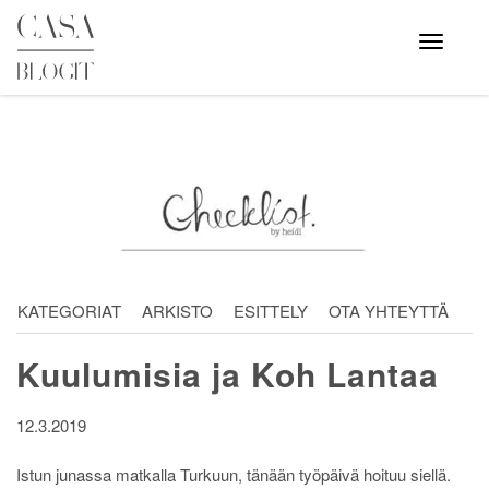
Skip
to
Avaa
valikko
content
KATEGORIAT
ARKISTO
ESITTELY
OTA YHTEYTTÄ
Kuulumisia ja Koh Lantaa
12.3.2019
Istun junassa matkalla Turkuun, tänään työpäivä hoituu siellä.